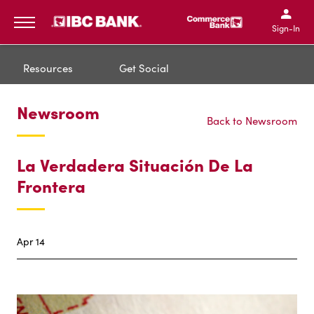
IBC Bank,1200 San Bernar
IBC Bank,12
IBC Bank,1200 San Bern
IBC Bank
Sign-In
MENU
Resources
Get Social
Newsroom
Back to Newsroom
La Verdadera Situación De La
Frontera
Apr 14