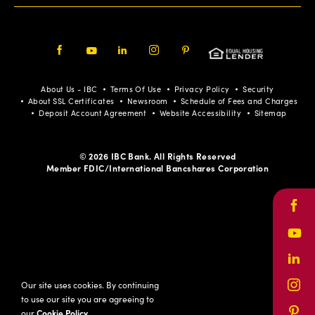
Facebook
Youtube
LinkedIn
Instagram
Pinterest
About Us - IBC
Terms Of Use
Privacy Policy
Security
About SSL Certificates
Newsroom
Schedule of Fees and Charges
Deposit Account Agreement
Website Accessibility
Sitemap
© 2026 IBC Bank. All Rights Reserved
Member FDIC/International Bancshares Corporation
Face
Yout
Link
Our site uses cookies. By continuing
Inst
to use our site you are agreeing to
our
Cookie Policy
.