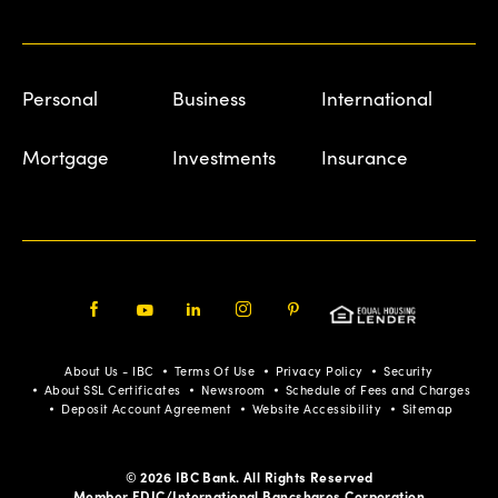
Personal
Business
International
Mortgage
Investments
Insurance
Facebook
Youtube
LinkedIn
Instagram
Pinterest
About Us - IBC
Terms Of Use
Privacy Policy
Security
About SSL Certificates
Newsroom
Schedule of Fees and Charges
Deposit Account Agreement
Website Accessibility
Sitemap
© 2026 IBC Bank. All Rights Reserved
Member FDIC/International Bancshares Corporation