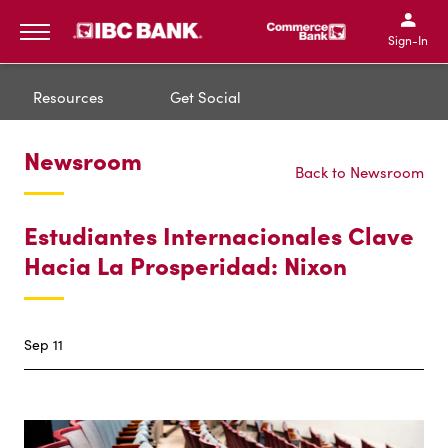
IBC Bank,1200 San Bernar
IBC Bank,12
IBC Bank,1200 San Bern
IBC Bank
Sign-In
MENU
Resources
Get Social
Newsroom
Back to Newsroom
Estudiantes Internacionales Clave
Hacia La Prosperidad: Nixon
Sep 11