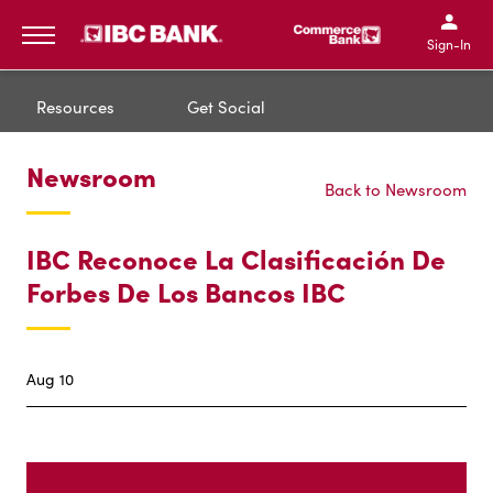
IBC Bank,1200 San Bernar
IBC Bank,12
IBC Bank,1200 San Bern
IBC Bank
Sign-In
MENU
Resources
Get Social
Newsroom
Back to Newsroom
IBC Reconoce La Clasificación De
Forbes De Los Bancos IBC
Aug 10