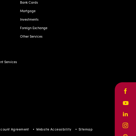
Bank Cards
Mortgage
Investments
Foreign Exchange
Other Services
t Services
Face
Yout
Linke
Inst
ccount Agreement
Website Accessibility
Sitemap