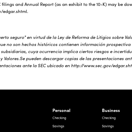
 filings and Annual Report (as an exhibit to the 10-K) may be dow
v/edgar.shtml.
erto seguro" en virtud de la Ley de Reforma de Litigios sobre Va
ue no son hechos históricos contienen información prospectiva
s subsidiarias, cuya ocurrencia implica ciertos riesgos e incerti
y Valores.Se pueden descargar copias de las presentaciones ante
esentaciones ante la SEC ubicado en http://www.sec.gov/edgar.sht
rnardo Ave, Laredo Texas
Personal
Business
Checking
Checking
Savings
Savings