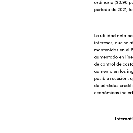
ordinaria ($0.90 p
período de 2021, l
La utilidad neta p
intereses, que se 
mantenidos en el B
aumentado en línea
de control de cost
aumento en los ing
posible recesión, 
de pérdidas credit
económicas inciert
Internat