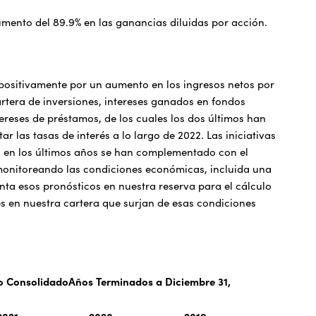
umento del 89.9% en las ganancias diluidas por acción.
a positivamente por un aumento en los ingresos netos por
rtera de inversiones, intereses ganados en fondos
ereses de préstamos, de los cuales los dos últimos han
 las tasas de interés a lo largo de 2022. Las iniciativas
as en los últimos años se han complementado con el
 monitoreando las condiciones económicas, incluida una
ta esos pronósticos en nuestra reserva para el cálculo
es en nuestra cartera que surjan de esas condiciones
ro ConsolidadoAños Terminados a Diciembre 31,