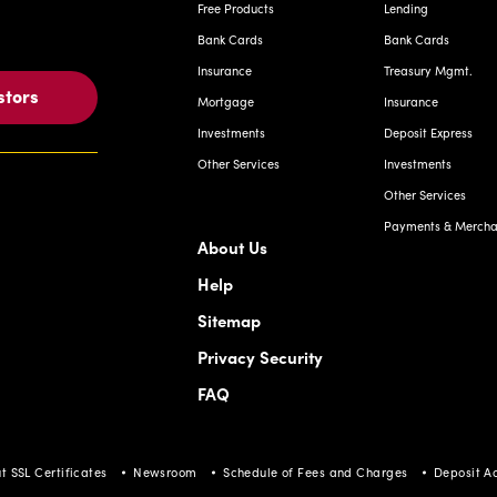
Free Products
Lending
Bank Cards
Bank Cards
Insurance
Treasury Mgmt.
stors
Mortgage
Insurance
Investments
Deposit Express
Other Services
Investments
Other Services
Payments & Merchan
About Us
Help
Sitemap
Privacy Security
FAQ
t SSL Certificates
Newsroom
Schedule of Fees and Charges
Deposit A