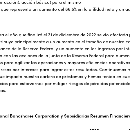
or acción). acción básica) para el mismo
o que representa un aumento del 86.5% en la utilidad neta y un a
ara el año que finalizó el 31 de diciembre de 2022 se vio afectad
atribuye principalmente a un aumento en el tamaño de nuestra ca
anco de la Reserva Federal y un aumento en los ingresos por int
 con las acciones de la Junta de la Reserva Federal para aumentar
os para agilizar las operaciones y mayores eficiencias operativ
resos por intereses para lograr estos resultados. Continuamos
que impacta nuestra cartera de préstamos y hemos tenido en cuen
icias para esforzarnos por mitigar riesgos de pérdidas potencial
as.
ional Bancshares Corporation y Subsidiarias Resumen Financie