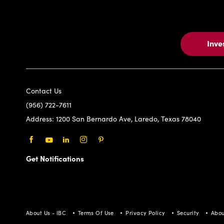
Inve
Contact Us
(956) 722-7611
Address:
1200 San Bernardo Ave, Laredo, Texas 78040
Facebook
Youtube
LinkedIn
Instagram
Pinterest
Get Notifications
About Us - IBC
Terms Of Use
Privacy Policy
Security
Abou