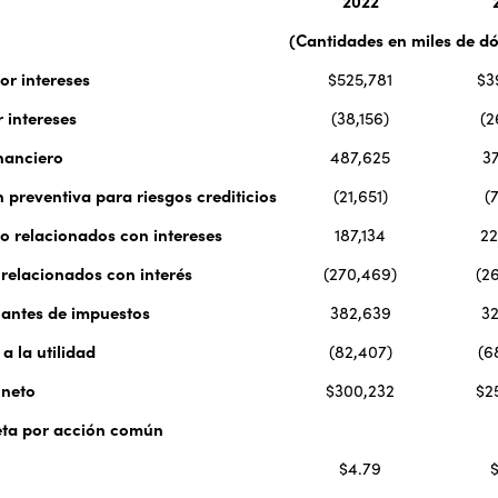
2022
(Cantidades en miles de dó
or intereses
$525,781
$3
 intereses
(38,156)
(2
nanciero
487,625
37
 preventiva para riesgos crediticios
(21,651)
(
o relacionados con intereses
187,134
22
relacionados con interés
(270,469)
(2
 antes de impuestos
382,639
32
a la utilidad
(82,407)
(6
 neto
$300,232
$2
neta por acción común
$4.79
$