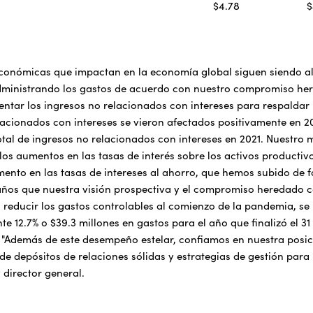
$4.78
$
conómicas que impactan en la economía global siguen siendo al
ministrando los gastos de acuerdo con nuestro compromiso he
ntar los ingresos no relacionados con intereses para respaldar
lacionados con intereses se vieron afectados positivamente en 
total de ingresos no relacionados con intereses en 2021. Nuestro 
los aumentos en las tasas de interés sobre los activos producti
mento en las tasas de intereses al ahorro, que hemos subido d
años que nuestra visión prospectiva y el compromiso heredado co
reducir los gastos controlables al comienzo de la pandemia, se
 12.7% o $39.3 millones en gastos para el año que finalizó el 3
 "Además de este desempeño estelar, confiamos en nuestra posici
 de depósitos de relaciones sólidas y estrategias de gestión para 
 director general.