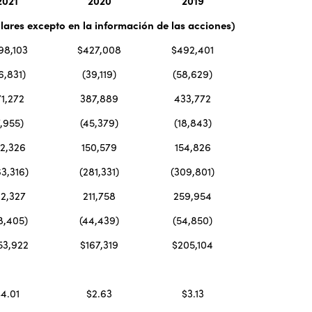
2021
2020
2019
lares excepto en la información de las acciones)
98,103
$427,008
$492,401
6,831)
(39,119)
(58,629)
1,272
387,889
433,772
7,955)
(45,379)
(18,843)
2,326
150,579
154,826
63,316)
(281,331)
(309,801)
2,327
211,758
259,954
8,405)
(44,439)
(54,850)
53,922
$167,319
$205,104
4.01
$2.63
$3.13